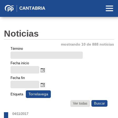
Partido
Popular
en
Noticias
Cantabria
mostrando 10 de 888 noticias
Término
Fecha inicio
Fecha fin
Torrelavega
Etiqueta
Ver todas
04/11/2017