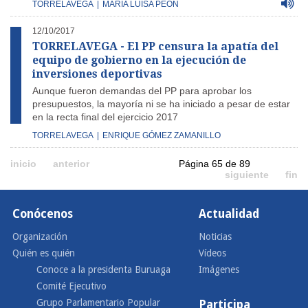
TORRELAVEGA
|
MARÍA LUISA PEÓN
12/10/2017
TORRELAVEGA - El PP censura la apatía del
equipo de gobierno en la ejecución de
inversiones deportivas
Aunque fueron demandas del PP para aprobar los
presupuestos, la mayoría ni se ha iniciado a pesar de estar
en la recta final del ejercicio 2017
TORRELAVEGA
|
ENRIQUE GÓMEZ ZAMANILLO
inicio
anterior
Página 65 de 89
siguiente
fin
Conócenos
Actualidad
Organización
Noticias
Quién es quién
Vídeos
Conoce a la presidenta Buruaga
Imágenes
Comité Ejecutivo
Grupo Parlamentario Popular
Participa