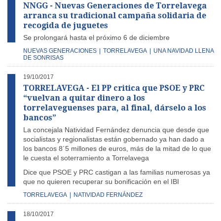
NNGG - Nuevas Generaciones de Torrelavega
arranca su tradicional campaña solidaria de
recogida de juguetes
Se prolongará hasta el próximo 6 de diciembre
NUEVAS GENERACIONES
|
TORRELAVEGA
|
UNA NAVIDAD LLENA
DE SONRISAS
19/10/2017
TORRELAVEGA - El PP critica que PSOE y PRC
“vuelvan a quitar dinero a los
torrelaveguenses para, al final, dárselo a los
bancos”
La concejala Natividad Fernández denuncia que desde que
socialistas y regionalistas están gobernado ya han dado a
los bancos 8´5 millones de euros, más de la mitad de lo que
le cuesta el soterramiento a Torrelavega
Dice que PSOE y PRC castigan a las familias numerosas ya
que no quieren recuperar su bonificación en el IBI
TORRELAVEGA
|
NATIVIDAD FERNÁNDEZ
18/10/2017