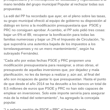
mano tendida del grupo municipal Popular al rechazar todas sus
propuestas.
La edil del PP ha recordado que ayer, en el pleno sobre las tasas,
su grupo municipal ofreció al equipo de gobierno su disposición al
diálogo en torno a la modificación presupuestaria que PSOE y
PRC no consiguen aprobar. A cambio, el PP solo pidió tres cosas:
bajar un 6% el IBI, recuperar la bonificación para todas las
familias numerosas y bajar un 2% el Impuesto de Circulación, “lo
que supondría una autentica bajada de los impuestos a los
torrelaveguenses y no un mero mantenimiento”, según ha
subrayado Fernández.
“Cada año por estas fechas PSOE y PRC proponen una
modificación presupuestaria para reasignar, a otras obras, el
presupuesto de aquellas inversiones que, por dejadez y mala
planificación, no les da tiempo a realizar y, aún así, al final del
año son incapaces de gastar lo que presupuestan. Hasta el punto
de que desde el año 2014 se ha devuelto a los bancos un total de
8,5 millones de euros que PSOE y PRC no han sido capaces de
emplear en inversiones. Solo este importe serviría para asegurar
más de la mitad del soterramiento”, ha agregado la concejala
popular.
“La nefasta gestión de PSOE y PRC al frente de este