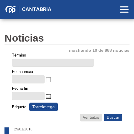
Partido
Popular
en
Noticias
Cantabria
mostrando 10 de 888 noticias
Término
Fecha inicio
Fecha fin
Torrelavega
Etiqueta
Ver todas
29/01/2018