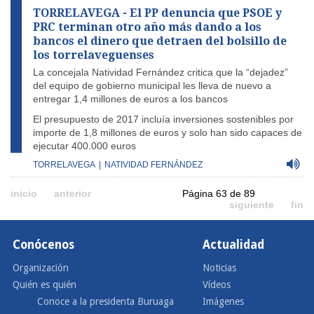
TORRELAVEGA - El PP denuncia que PSOE y
PRC terminan otro año más dando a los
bancos el dinero que detraen del bolsillo de
los torrelaveguenses
La concejala Natividad Fernández critica que la “dejadez”
del equipo de gobierno municipal les lleva de nuevo a
entregar 1,4 millones de euros a los bancos
El presupuesto de 2017 incluía inversiones sostenibles por
importe de 1,8 millones de euros y solo han sido capaces de
ejecutar 400.000 euros
TORRELAVEGA
|
NATIVIDAD FERNÁNDEZ
inicio
anterior
Página 63 de 89
siguiente
fin
Conócenos
Actualidad
Organización
Noticias
Quién es quién
Vídeos
Conoce a la presidenta Buruaga
Imágenes