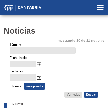
Partido
Popular
en
Noticias
Cantabria
mostrando 10 de 21 noticias
Término
Fecha inicio
Fecha fin
aeropuerto
Etiqueta
Ver todas
12/02/2015