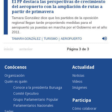
El PP destaca las perspectivas de crecimiento
del aeropuerto con la ampliación de rutas a
partir de primavera
Tamara González dice que los partidos de la oposición
regional llegan tarde proponiendo medidas para el
aeropuerto ya puestas en marcha por el Gobierno en el año
2011.
TAMARA GONZÁLEZ
|
TURISMO
|
AEROPUERTO
inicio
anterior
Página 3 de 3
Conócenos
Actualidad
Organización
Noticias
Quién es quién
Vídeos
Conoce a la presidenta Buruaga
Imágenes
Comité Ejecutivo
Grupo Parlamentario Popular
Participa
Parlamentarios Nacionales
Cómo colaborar
Sedes