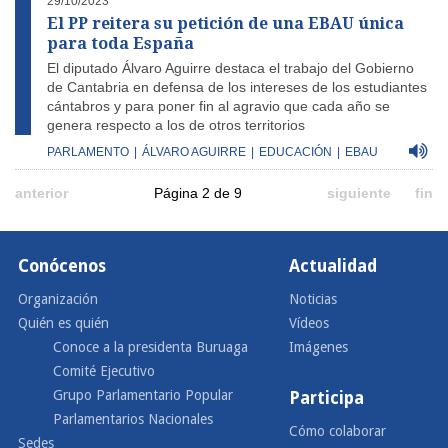
29/10/2023
El PP reitera su petición de una EBAU única
para toda España
El diputado Álvaro Aguirre destaca el trabajo del Gobierno
de Cantabria en defensa de los intereses de los estudiantes
cántabros y para poner fin al agravio que cada año se
genera respecto a los de otros territorios
PARLAMENTO
|
ÁLVARO AGUIRRE
|
EDUCACIÓN
|
EBAU
anterior
Página 2 de 9
siguiente
fin
Conócenos
Actualidad
Organización
Noticias
Quién es quién
Vídeos
Conoce a la presidenta Buruaga
Imágenes
Comité Ejecutivo
Grupo Parlamentario Popular
Participa
Parlamentarios Nacionales
Cómo colaborar
Sedes