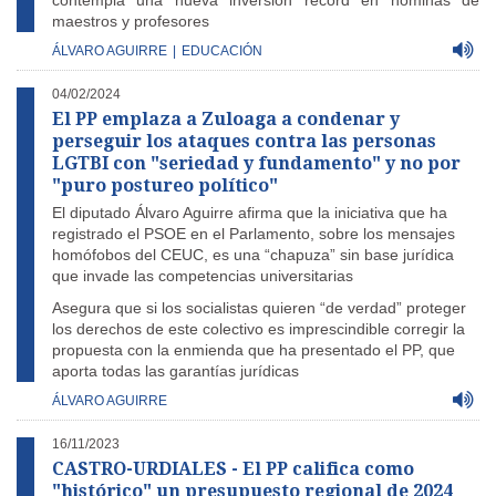
contempla una nueva inversión récord en nóminas de
maestros y profesores
ÁLVARO AGUIRRE
|
EDUCACIÓN
04/02/2024
El PP emplaza a Zuloaga a condenar y
perseguir los ataques contra las personas
LGTBI con "seriedad y fundamento" y no por
"puro postureo político"
El diputado Álvaro Aguirre afirma que la iniciativa que ha
registrado el PSOE en el Parlamento, sobre los mensajes
homófobos del CEUC, es una “chapuza” sin base jurídica
que invade las competencias universitarias
Asegura que si los socialistas quieren “de verdad” proteger
los derechos de este colectivo es imprescindible corregir la
propuesta con la enmienda que ha presentado el PP, que
aporta todas las garantías jurídicas
ÁLVARO AGUIRRE
16/11/2023
CASTRO-URDIALES - El PP califica como
"histórico" un presupuesto regional de 2024