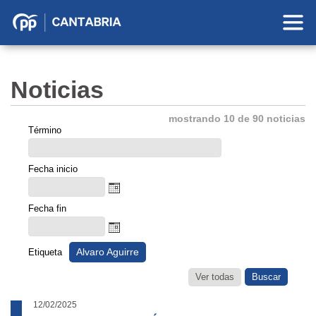
Partido
Popular
en
Noticias
Cantabria
mostrando 10 de 90 noticias
Término
Fecha inicio
Fecha fin
Alvaro Aguirre
Etiqueta
Ver todas
12/02/2025