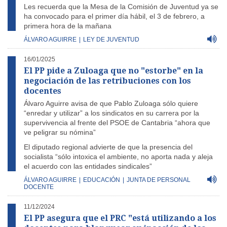
Les recuerda que la Mesa de la Comisión de Juventud ya se
ha convocado para el primer día hábil, el 3 de febrero, a
primera hora de la mañana
ÁLVARO AGUIRRE
|
LEY DE JUVENTUD
16/01/2025
El PP pide a Zuloaga que no "estorbe" en la
negociación de las retribuciones con los
docentes
Álvaro Aguirre avisa de que Pablo Zuloaga sólo quiere
“enredar y utilizar” a los sindicatos en su carrera por la
supervivencia al frente del PSOE de Cantabria “ahora que
ve peligrar su nómina”
El diputado regional advierte de que la presencia del
socialista “sólo intoxica el ambiente, no aporta nada y aleja
el acuerdo con las entidades sindicales”
ÁLVARO AGUIRRE
|
EDUCACIÓN
|
JUNTA DE PERSONAL
DOCENTE
11/12/2024
El PP asegura que el PRC "está utilizando a los