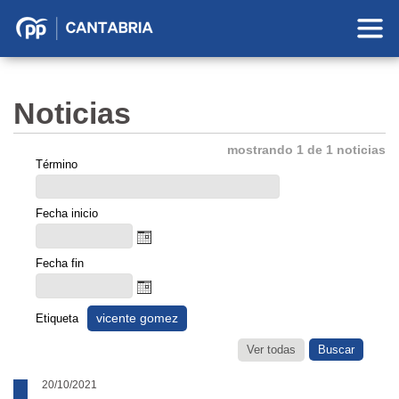
Partido
Popular
en
Noticias
Cantabria
mostrando 1 de 1 noticias
Término
Fecha inicio
Fecha fin
vicente gomez
Etiqueta
Ver todas
20/10/2021