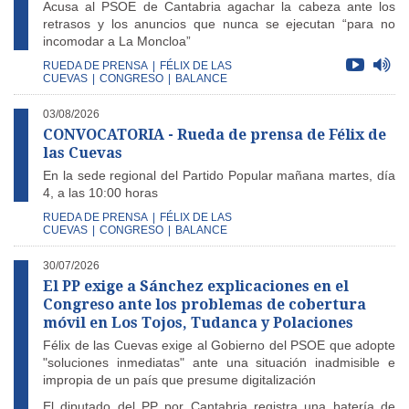
Acusa al PSOE de Cantabria agachar la cabeza ante los
retrasos y los anuncios que nunca se ejecutan “para no
incomodar a La Moncloa”
RUEDA DE PRENSA
|
FÉLIX DE LAS
CUEVAS
|
CONGRESO
|
BALANCE
03/08/2026
CONVOCATORIA - Rueda de prensa de Félix de
las Cuevas
En la sede regional del Partido Popular mañana martes, día
4, a las 10:00 horas
RUEDA DE PRENSA
|
FÉLIX DE LAS
CUEVAS
|
CONGRESO
|
BALANCE
30/07/2026
El PP exige a Sánchez explicaciones en el
Congreso ante los problemas de cobertura
móvil en Los Tojos, Tudanca y Polaciones
Félix de las Cuevas exige al Gobierno del PSOE que adopte
"soluciones inmediatas" ante una situación inadmisible e
impropia de un país que presume digitalización
El diputado del PP por Cantabria registra una batería de