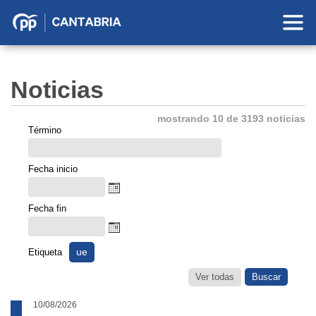
Partido
Popular
en
Noticias
Cantabria
mostrando 10 de 3193 noticias
Término
Fecha inicio
Fecha fin
ue
Etiqueta
Ver todas
10/08/2026