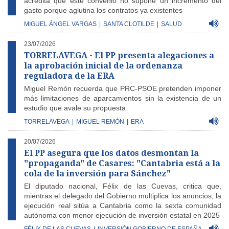
acredita que este convenio no supone un incremento del
gasto porque aglutina los contratos ya existentes
MIGUEL ÁNGEL VARGAS
|
SANTA CLOTILDE
|
SALUD
23/07/2026
TORRELAVEGA - El PP presenta alegaciones a
la aprobación inicial de la ordenanza
reguladora de la ERA
Miguel Remón recuerda que PRC-PSOE pretenden imponer
más limitaciones de aparcamientos sin la existencia de un
estudio que avale su propuesta
TORRELAVEGA
|
MIGUEL REMÓN
|
ERA
20/07/2026
El PP asegura que los datos desmontan la
"propaganda" de Casares: "Cantabria está a la
cola de la inversión para Sánchez"
El diputado nacional, Félix de las Cuevas, critica que,
mientras el delegado del Gobierno multiplica los anuncios, la
ejecución real sitúa a Cantabria como la sexta comunidad
autónoma con menor ejecución de inversión estatal en 2025