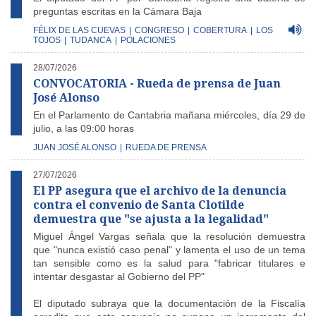
preguntas escritas en la Cámara Baja
FÉLIX DE LAS CUEVAS
|
CONGRESO
|
COBERTURA
|
LOS
TOJOS
|
TUDANCA
|
POLACIONES
28/07/2026
CONVOCATORIA - Rueda de prensa de Juan
José Alonso
En el Parlamento de Cantabria mañana miércoles, día 29 de
julio, a las 09:00 horas
JUAN JOSÉ ALONSO
|
RUEDA DE PRENSA
27/07/2026
El PP asegura que el archivo de la denuncia
contra el convenio de Santa Clotilde
demuestra que "se ajusta a la legalidad"
Miguel Ángel Vargas señala que la resolución demuestra
que "nunca existió caso penal" y lamenta el uso de un tema
tan sensible como es la salud para "fabricar titulares e
intentar desgastar al Gobierno del PP"
El diputado subraya que la documentación de la Fiscalía