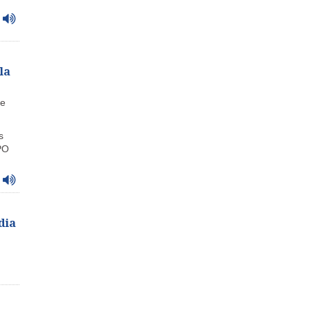
la
te
s
PO
dia