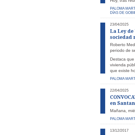
Hoy, tras reu
PALOMA MART
DÍAS DE GOB
23/04/2025
La Ley de 
sociedad 
Roberto Medi
periodo de s
Destaca que 
vivienda púb
que existe h
PALOMA MART
22/04/2025
CONVOCATO
en Santa
Mañana, miér
PALOMA MART
13/12/2017