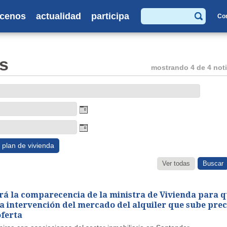
cenos
actualidad
participa
Co
Buscar
s
mostrando 4 de 4 noti
plan de vivienda
Ver todas
irá la comparecencia de la ministra de Vivienda para 
la intervención del mercado del alquiler que sube prec
oferta