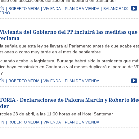
nirse con asociaciones del sector inmobiliario en Santander
ÍN
|
ROBERTO MEDIA
|
VIVIENDA
|
PLAN DE VIVIENDA
|
BALANCE 100
IERNO
Vivienda del Gobierno del PP incluirá las medidas que 
reclama
a señala que esta ley se llevará al Parlamento antes de que acabe es
esiones o como muy tarde en el mes de septiembre
cuando acabe la legislatura, Buruaga habrá sido la presidenta que má
lica haya construido en Cantabria y al menos duplicará el parque de V
oy
ÍN
|
ROBERTO MEDIA
|
VIVIENDA
|
PLAN DE VIVIENDA
RIA - Declaraciones de Paloma Martín y Roberto Me
nder
coles 23 de abril, a las 11:00 horas en el Hotel Santemar
ÍN
|
ROBERTO MEDIA
|
VIVIENDA
|
PLAN DE VIVIENDA