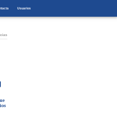
ntacta
Usuarios
cias
que
ios