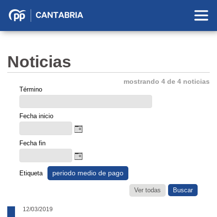
Partido
Popular
en
Noticias
Cantabria
mostrando 4 de 4 noticias
Término
Fecha inicio
Fecha fin
periodo medio de pago
Etiqueta
Ver todas
12/03/2019