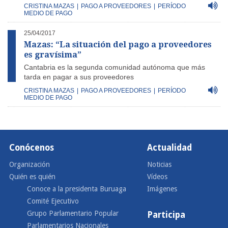
CRISTINA MAZAS
|
PAGO A PROVEEDORES
|
PERÍODO
MEDIO DE PAGO
25/04/2017
Mazas: “La situación del pago a proveedores
es gravísima”
Cantabria es la segunda comunidad autónoma que más
tarda en pagar a sus proveedores
CRISTINA MAZAS
|
PAGO A PROVEEDORES
|
PERÍODO
MEDIO DE PAGO
Conócenos
Actualidad
Organización
Noticias
Quién es quién
Vídeos
Conoce a la presidenta Buruaga
Imágenes
Comité Ejecutivo
Grupo Parlamentario Popular
Participa
Parlamentarios Nacionales