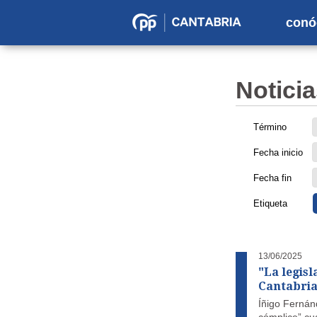
conó
Partido
Popular
en
Noticia
Cantabria
Término
Fecha inicio
Fecha fin
Etiqueta
13/06/2025
"La legis
Cantabria
Íñigo Fernán