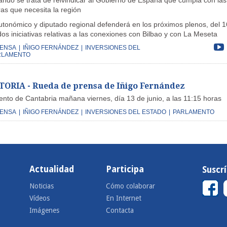
ando se trata de reivindicar al Gobierno de España que cumpla con las
ras que necesita la región
utonómico y diputado regional defenderá en los próximos plenos, del 1
dos iniciativas relativas a las conexiones con Bilbao y con La Meseta
RENSA
|
IÑIGO FERNÁNDEZ
|
INVERSIONES DEL
RLAMENTO
RIA - Rueda de prensa de Iñigo Fernández
ento de Cantabria mañana viernes, día 13 de junio, a las 11:15 horas
RENSA
|
IÑIGO FERNÁNDEZ
|
INVERSIONES DEL ESTADO
|
PARLAMENTO
Actualidad
Participa
Suscr
Noticias
Cómo colaborar
Vídeos
En Internet
Imágenes
Contacta