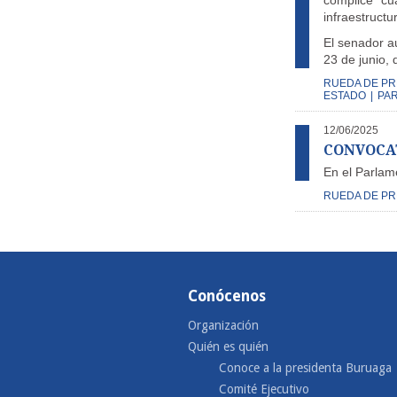
cómplice” cu
infraestructu
El senador a
23 de junio, 
RUEDA DE P
ESTADO
|
PA
12/06/2025
CONVOCATO
En el Parlam
RUEDA DE P
Conócenos
Organización
Quién es quién
Conoce a la presidenta Buruaga
Comité Ejecutivo