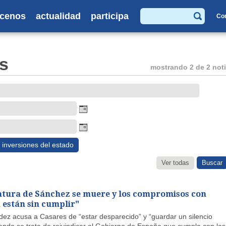
cenos
actualidad
participa
Co
Buscar
s
mostrando 2 de 2 noti
inversiones del estado
Ver todas
latura de Sánchez se muere y los compromisos con
 están sin cumplir"
dez acusa a Casares de “estar desparecido” y “guardar un silencio