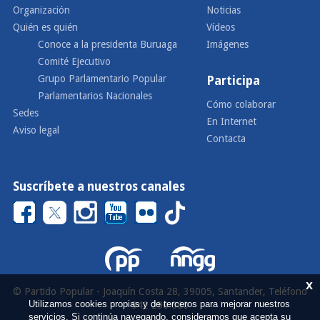
Organización
Noticias
Quién es quién
Vídeos
Conoce a la presidenta Buruaga
Imágenes
Comité Ejecutivo
Grupo Parlamentario Popular
Participa
Parlamentarios Nacionales
Cómo colaborar
Sedes
En Internet
Aviso legal
Contacta
Suscríbete a nuestros canales
x
© Partido Popular - Joaquín Costa 28, 39005, Santander, Teléfono
Utilizamos cookies propias y de terceros para mejorar nuestros
942 290 000
servicios. Si continúa navegando, consideramos que acepta su