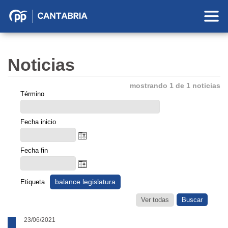
Partido
Popular
en
Noticias
Cantabria
mostrando 1 de 1 noticias
Término
Fecha inicio
Fecha fin
balance legislatura
Etiqueta
Ver todas
23/06/2021