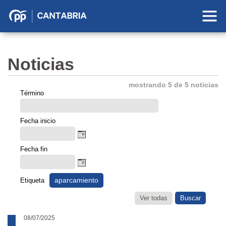
Partido
Popular
en
Noticias
Cantabria
mostrando 5 de 5 noticias
Término
Fecha inicio
Fecha fin
aparcamiento
Etiqueta
Ver todas
08/07/2025