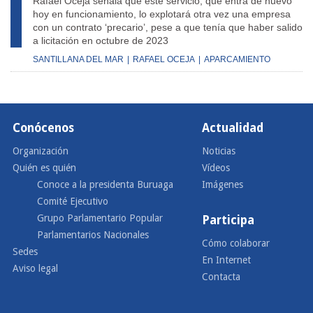
Rafael Oceja señala que este servicio, que entra de nuevo
hoy en funcionamiento, lo explotará otra vez una empresa
con un contrato ‘precario’, pese a que tenía que haber salido
a licitación en octubre de 2023
SANTILLANA DEL MAR
|
RAFAEL OCEJA
|
APARCAMIENTO
Conócenos
Actualidad
Organización
Noticias
Quién es quién
Vídeos
Conoce a la presidenta Buruaga
Imágenes
Comité Ejecutivo
Grupo Parlamentario Popular
Participa
Parlamentarios Nacionales
Cómo colaborar
Sedes
En Internet
Aviso legal
Contacta