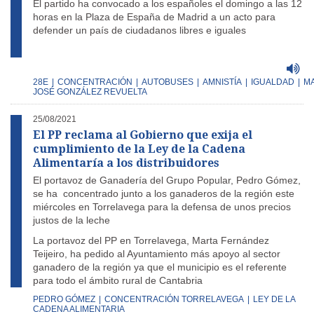
El partido ha convocado a los españoles el domingo a las 12
horas en la Plaza de España de Madrid a un acto para
defender un país de ciudadanos libres e iguales
28E
|
CONCENTRACIÓN
|
AUTOBUSES
|
AMNISTÍA
|
IGUALDAD
|
M
JOSÉ GONZÁLEZ REVUELTA
25/08/2021
El PP reclama al Gobierno que exija el
cumplimiento de la Ley de la Cadena
Alimentaría a los distribuidores
El portavoz de Ganadería del Grupo Popular, Pedro Gómez,
se ha concentrado junto a los ganaderos de la región este
miércoles en Torrelavega para la defensa de unos precios
justos de la leche
La portavoz del PP en Torrelavega, Marta Fernández
Teijeiro, ha pedido al Ayuntamiento más apoyo al sector
ganadero de la región ya que el municipio es el referente
para todo el ámbito rural de Cantabria
PEDRO GÓMEZ
|
CONCENTRACIÓN TORRELAVEGA
|
LEY DE LA
CADENA ALIMENTARIA