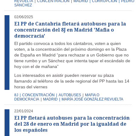
REVUELTA
|
CONCENTRACIÓN
|
MADRID
|
CORRUPCIÓN
|
PEDRO
SÁNCHEZ
02/06/2025
El PP de Cantabria fletará autobuses para la
concentración del 8J en Madrid 'Mafia o
democracia'
El partido convoca a todos los cántabros, voten a quien
voten, a la concentración del próximo domingo en la Plaza
de España en Madrid “para rechazar a un Gobierno que no
tiene rumbo y un Sánchez que intenta tapar el escándalo de
hoy con el de mañana”
Los interesados en asistir pueden reservar su plaza
llamando al teléfono de la sede regional del PP hasta las 14
horas del viernes
8J
|
CONCENTRACIÓN
|
AUTOBUSES
|
MAFIA O
DEMOCRACIA
|
MADRID
|
MARÍA JOSÉ GONZÁLEZ REVUELTA
22/01/2024
El PP fletará autobuses para la concentración
del 28 de enero en Madrid por la igualdad de
los españoles