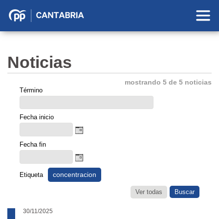
Partido
Popular
en
Noticias
Cantabria
mostrando 5 de 5 noticias
Término
Fecha inicio
Fecha fin
concentracion
Etiqueta
Ver todas
30/11/2025