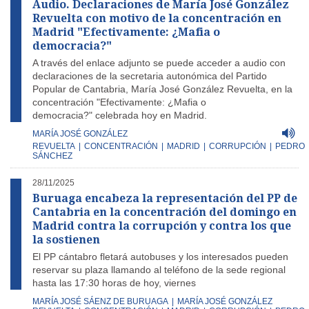
Audio. Declaraciones de María José González
Revuelta con motivo de la concentración en
Madrid "Efectivamente: ¿Mafia o
democracia?"
A través del enlace adjunto se puede acceder a audio con
declaraciones de la secretaria autonómica del Partido
Popular de Cantabria, María José González Revuelta, en la
concentración "Efectivamente: ¿Mafia o
democracia?" celebrada hoy en Madrid.
MARÍA JOSÉ GONZÁLEZ
REVUELTA
|
CONCENTRACIÓN
|
MADRID
|
CORRUPCIÓN
|
PEDRO
SÁNCHEZ
28/11/2025
Buruaga encabeza la representación del PP de
Cantabria en la concentración del domingo en
Madrid contra la corrupción y contra los que
la sostienen
El PP cántabro fletará autobuses y los interesados pueden
reservar su plaza llamando al teléfono de la sede regional
hasta las 17:30 horas de hoy, viernes
MARÍA JOSÉ SÁENZ DE BURUAGA
|
MARÍA JOSÉ GONZÁLEZ