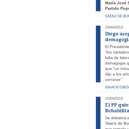
María José 
Partido Pop
SÁENZ DE B
24/04/2010
Diego ase
demagogia
El President
"los cántabr
falta de lide
demagogia qu
que "un minut
dijo a los si
cerrarse".
IGNACIO DIE
15/04/2010
El PP quie
Rehabilita
Se debatirá 
Sáenz de Bur
que remata u