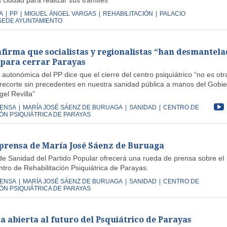
a ciudad para realizar sus trámites
A
|
PP
|
MIGUEL ÁNGEL VARGAS
|
REHABILITACIÓN
|
PALACIO
SEDE AYUNTAMIENTO
firma que socialistas y regionalistas “han desmantel
 para cerrar Parayas
 autonómica del PP dice que el cierre del centro psiquiátrico “no es otr
recorte sin precedentes en nuestra sanidad pública a manos del Gobi
el Revilla”
RENSA
|
MARÍA JOSÉ SÁENZ DE BURUAGA
|
SANIDAD
|
CENTRO DE
ÓN PSIQUIÁTRICA DE PARAYAS
prensa de María José Sáenz de Buruaga
de Sanidad del Partido Popular ofrecerá una rueda de prensa sobre el
ntro de Rehabilitación Psiquiátrica de Parayas.
RENSA
|
MARÍA JOSÉ SÁENZ DE BURUAGA
|
SANIDAD
|
CENTRO DE
ÓN PSIQUIÁTRICA DE PARAYAS
a abierta al futuro del Psquiátrico de Parayas