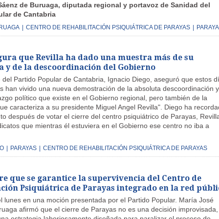
Sáenz de Buruaga, diputada regional y portavoz de Sanidad del
ular de Cantabria
URUAGA
|
CENTRO DE REHABILITACIÓN PSIQUIÁTRICA DE PARAYAS
|
PARAYA
gura que Revilla ha dado una muestra más de su
 y de la descoordinación del Gobierno
e del Partido Popular de Cantabria, Ignacio Diego, aseguró que estos d
os han vivido una nueva demostración de la absoluta descoordinación y
razgo político que existe en el Gobierno regional, pero también de la
e caracteriza a su presidente Miguel Angel Revilla". Diego ha record
o después de votar el cierre del centro psiquiátrico de Parayas, Revilla
ndicatos que mientras él estuviera en el Gobierno ese centro no iba a
GO
|
PARAYAS
|
CENTRO DE REHABILITACIÓN PSIQUIÁTRICA DE PARAYAS
re que se garantice la supervivencia del Centro de
ción Psiquiátrica de Parayas integrado en la red públi
el lunes en una moción presentada por el Partido Popular. María José
uaga afirmó que el cierre de Parayas no es una decisión improvisada,
na estrategia laboriosamente diseñada para paralizar el proceso de