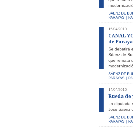
modernización
SÁENZ DE B
PARAYAS
|
PA
15/04/2010
CANAL YOU
de Paraya
Se debatirá 
Sáenz de Bur
que remata u
modernización
SÁENZ DE B
PARAYAS
|
PA
14/04/2010
Rueda de 
La diputada 
José Sáenz d
SÁENZ DE B
PARAYAS
|
PA