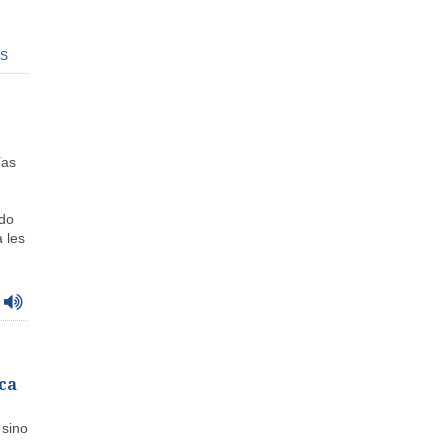
S
ías
ado
 les
ca
 sino