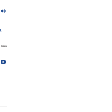
a
 sino
a