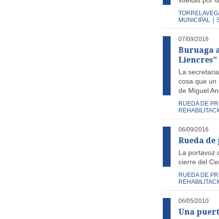
vueltas por l
TORRELAVEG
MUNICIPAL
|
07/09/2016
Buruaga a
Liencres”
La secretaria
cosa que un 
de Miguel Ang
RUEDA DE P
REHABILITACI
06/09/2016
Rueda de 
La portavoz 
cierre del Ce
RUEDA DE P
REHABILITACI
06/05/2010
Una puert