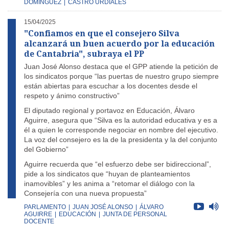
DOMÍNGUEZ
|
CASTRO URDIALES
15/04/2025
"Confiamos en que el consejero Silva
alcanzará un buen acuerdo por la educación
de Cantabria", subraya el PP
Juan José Alonso destaca que el GPP atiende la petición de
los sindicatos porque “las puertas de nuestro grupo siempre
están abiertas para escuchar a los docentes desde el
respeto y ánimo constructivo”
El diputado regional y portavoz en Educación, Álvaro
Aguirre, asegura que “Silva es la autoridad educativa y es a
él a quien le corresponde negociar en nombre del ejecutivo.
La voz del consejero es la de la presidenta y la del conjunto
del Gobierno”
Aguirre recuerda que “el esfuerzo debe ser bidireccional”,
pide a los sindicatos que “huyan de planteamientos
inamovibles” y les anima a “retomar el diálogo con la
Consejería con una nueva propuesta”
PARLAMENTO
|
JUAN JOSÉ ALONSO
|
ÁLVARO
AGUIRRE
|
EDUCACIÓN
|
JUNTA DE PERSONAL
DOCENTE