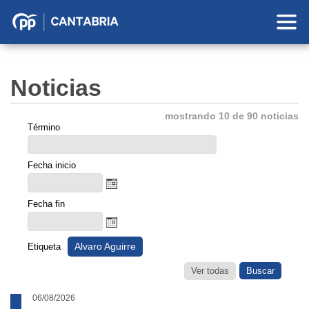
Partido
Popular
en
Noticias
Cantabria
mostrando 10 de 90 noticias
Término
Fecha inicio
Fecha fin
Alvaro Aguirre
Etiqueta
Ver todas
06/08/2026