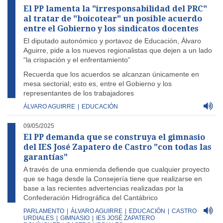
El PP lamenta la "irresponsabilidad del PRC"
al tratar de "boicotear" un posible acuerdo
entre el Gobierno y los sindicatos docentes
El diputado autonómico y portavoz de Educación, Álvaro
Aguirre, pide a los nuevos regionalistas que dejen a un lado
“la crispación y el enfrentamiento”
Recuerda que los acuerdos se alcanzan únicamente en
mesa sectorial; esto es, entre el Gobierno y los
representantes de los trabajadores
ÁLVARO AGUIRRE
|
EDUCACIÓN
09/05/2025
El PP demanda que se construya el gimnasio
del IES José Zapatero de Castro "con todas las
garantías"
A través de una enmienda defiende que cualquier proyecto
que se haga desde la Consejería tiene que realizarse en
base a las recientes advertencias realizadas por la
Confederación Hidrográfica del Cantábrico
PARLAMENTO
|
ÁLVARO AGUIRRE
|
EDUCACIÓN
|
CASTRO
URDIALES
|
GIMNASIO
|
IES JOSÉ ZAPATERO