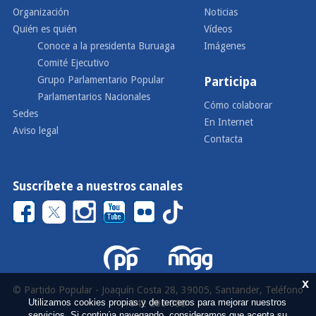
Organización
Noticias
Quién es quién
Vídeos
Conoce a la presidenta Buruaga
Imágenes
Comité Ejecutivo
Grupo Parlamentario Popular
Participa
Parlamentarios Nacionales
Cómo colaborar
Sedes
En Internet
Aviso legal
Contacta
Suscríbete a nuestros canales
x
© Partido Popular - Joaquín Costa 28, 39005, Santander, Teléfono
Utilizamos cookies propias y de terceros para mejorar nuestros
942 290 000
servicios. Si continúa navegando, consideramos que acepta su