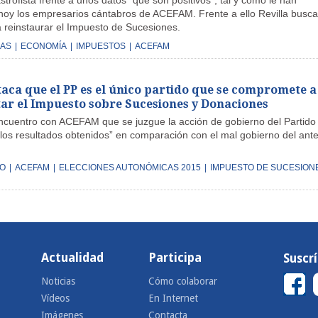
strofista frente a unos datos “que son positivos”, tal y como le han
oy los empresarios cántabros de ACEFAM. Frente a ello Revilla busca
 reinstaurar el Impuesto de Sucesiones.
ZAS
|
ECONOMÍA
|
IMPUESTOS
|
ACEFAM
taca que el PP es el único partido que se compromete a
ar el Impuesto sobre Sucesiones y Donaciones
ncuentro con ACEFAM que se juzgue la acción de gobierno del Partido
 los resultados obtenidos” en comparación con el mal gobierno del ante
GO
|
ACEFAM
|
ELECCIONES AUTONÓMICAS 2015
|
IMPUESTO DE SUCESION
Actualidad
Participa
Suscr
Noticias
Cómo colaborar
Vídeos
En Internet
Imágenes
Contacta