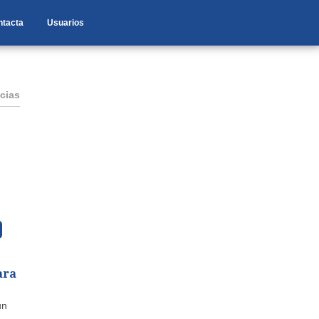
ntacta
Usuarios
cias
ara
un