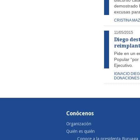
discurso cata
demostrado h
excusas para
CRISTINA MA
11/05/2015
Diego des
reimplant
Pide en un e
Popular “por
Ejecutivo.
IGNACIO DIE
DONACIONES
Conócenos
Organización
Quién es quién
Conoce a la presidenta Buruaga