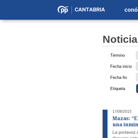
conó
Partido
Popular
en
Noticia
Cantabria
Término
Fecha inicio
Fecha fin
Etiqueta
17/08/2015
Mazas: “E
una inmin
La portavoz 