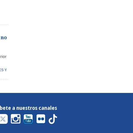
 no
rior
ES Y
íbete a nuestros canales