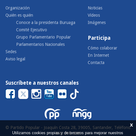
Organización
Noticias
Quién es quién
Vídeos
Conoce a la presidenta Buruaga
Imágenes
Comité Ejecutivo
Grupo Parlamentario Popular
Participa
Parlamentarios Nacionales
Cómo colaborar
Sedes
En Internet
Aviso legal
Contacta
Suscríbete a nuestros canales
x
© Partido Popular - Joaquín Costa 28, 39005, Santander, Teléfono
Utilizamos cookies propias y de terceros para mejorar nuestros
942 290 000