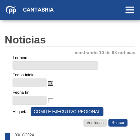
Partido
Popular
en
Noticias
Cantabria
mostrando 10 de 68 noticias
Término
Fecha inicio
Fecha fin
COMITE EJECUTIVO REGIONAL
Etiqueta
Ver todas
03/10/2024