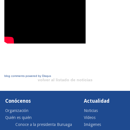
blog comments powered by
Disqus
volver al listado de noticias
Conócenos
Actualidad
Organización
Noticias
Quién es quién
Vídeos
Conoce a la presidenta Buruaga
Imágenes