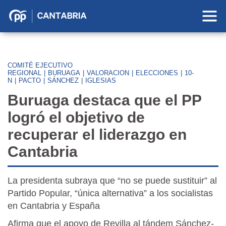
Partido
Popular
en
Cantabria
COMITÉ EJECUTIVO
REGIONAL
|
BURUAGA
|
VALORACION
|
ELECCIONES
|
10-
N
|
PACTO
|
SÁNCHEZ
|
IGLESIAS
Buruaga destaca que el PP
logró el objetivo de
recuperar el liderazgo en
Cantabria
La presidenta subraya que “no se puede sustituir” al
Partido Popular, “única alternativa” a los socialistas
en Cantabria y España
Afirma que el apoyo de Revilla al tándem Sánchez-