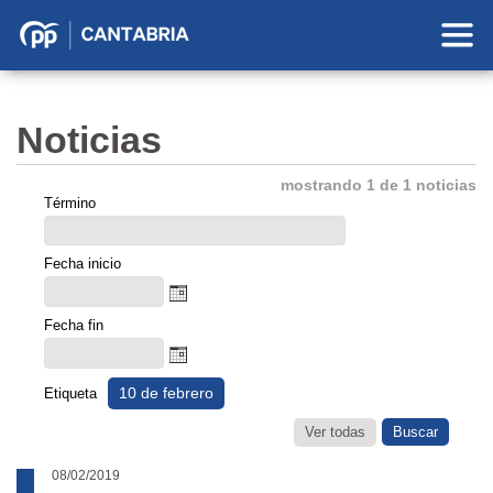
Partido
Popular
en
Noticias
Cantabria
mostrando 1 de 1 noticias
Término
Fecha inicio
Fecha fin
10 de febrero
Etiqueta
Ver todas
08/02/2019