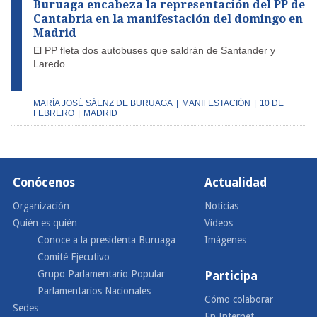
Buruaga encabeza la representación del PP de
Cantabria en la manifestación del domingo en
Madrid
El PP fleta dos autobuses que saldrán de Santander y
Laredo
MARÍA JOSÉ SÁENZ DE BURUAGA
|
MANIFESTACIÓN
|
10 DE
FEBRERO
|
MADRID
Conócenos
Actualidad
Organización
Noticias
Quién es quién
Vídeos
Conoce a la presidenta Buruaga
Imágenes
Comité Ejecutivo
Grupo Parlamentario Popular
Participa
Parlamentarios Nacionales
Cómo colaborar
Sedes
En Internet