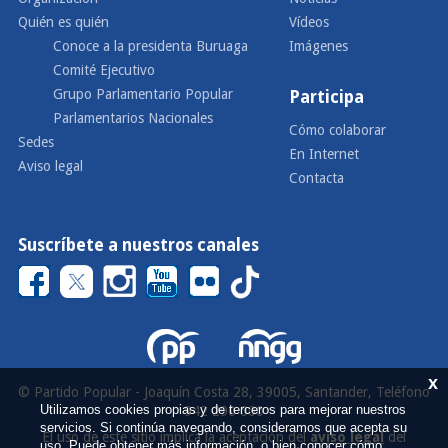
Quién es quién
Vídeos
Conoce a la presidenta Buruaga
Imágenes
Comité Ejecutivo
Grupo Parlamentario Popular
Participa
Parlamentarios Nacionales
Cómo colaborar
Sedes
En Internet
Aviso legal
Contacta
Suscríbete a nuestros canales
x
© Partido Popular - Joaquín Costa 28, 39005, Santander, Teléfono
Utilizamos cookies propias y de terceros para mejorar nuestros
942 290 000
servicios. Si continúa navegando, consideramos que acepta su
El uso de este sitio implica la aceptación del
aviso legal
del
uso. Puede obtener más información, o bien conocer cómo