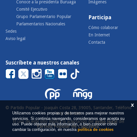
Conoce a la presidenta Buruaga
Imágenes
Comité Ejecutivo
Grupo Parlamentario Popular
Participa
Parlamentarios Nacionales
Cómo colaborar
Sedes
En Internet
Aviso legal
Contacta
Suscríbete a nuestros canales
x
© Partido Popular - Joaquín Costa 28, 39005, Santander, Teléfono
Utilizamos cookies propias y de terceros para mejorar nuestros
942 290 000
servicios. Si continúa navegando, consideramos que acepta su
El uso de este sitio implica la aceptación del
aviso legal
del
uso. Puede obtener más información, o bien conocer cómo
Partido Popular de Cantabria
.
cambiar la configuración, en nuestra
política de cookies