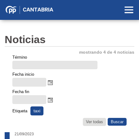
Partido
Popular
en
Noticias
Cantabria
mostrando 4 de 4 noticias
Término
Fecha inicio
Fecha fin
taxi
Etiqueta
Ver todas
21/09/2023