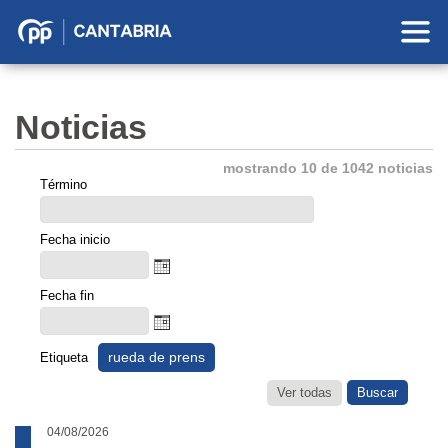
Partido
Popular
en
Noticias
Cantabria
mostrando 10 de 1042 noticias
Término
Fecha inicio
Fecha fin
rueda de prens
Etiqueta
Ver todas
04/08/2026