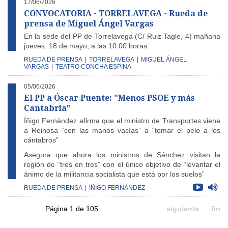
17/06/2026
CONVOCATORIA - TORRELAVEGA - Rueda de
prensa de Miguel Ángel Vargas
En la sede del PP de Torrelavega (C/ Ruiz Tagle, 4) mañana
jueves, 18 de mayo, a las 10:00 horas
RUEDA DE PRENSA
|
TORRELAVEGA
|
MIGUEL ÁNGEL
VARGAS
|
TEATRO CONCHA ESPINA
05/06/2026
El PP a Óscar Puente: "Menos PSOE y más
Cantabria"
Íñigo Fernández afirma que el ministro de Transportes viene
a Reinosa “con las manos vacías” a “tomar el pelo a los
cántabros”
Asegura que ahora los ministros de Sánchez visitan la
región de “tres en tres” con el único objetivo de “levantar el
ánimo de la militancia socialista que está por los suelos”
RUEDA DE PRENSA
|
ÍÑIGO FERNÁNDEZ
Página 1 de 105
siguiente
fin