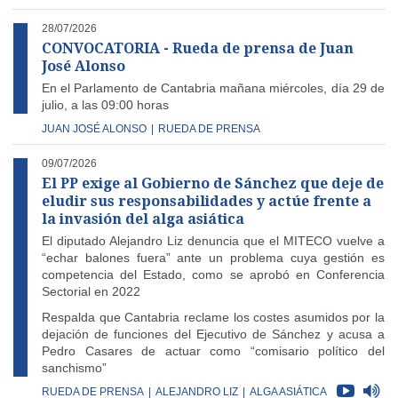
28/07/2026
CONVOCATORIA - Rueda de prensa de Juan
José Alonso
En el Parlamento de Cantabria mañana miércoles, día 29 de
julio, a las 09:00 horas
JUAN JOSÉ ALONSO
|
RUEDA DE PRENSA
09/07/2026
El PP exige al Gobierno de Sánchez que deje de
eludir sus responsabilidades y actúe frente a
la invasión del alga asiática
El diputado Alejandro Liz denuncia que el MITECO vuelve a
“echar balones fuera” ante un problema cuya gestión es
competencia del Estado, como se aprobó en Conferencia
Sectorial en 2022
Respalda que Cantabria reclame los costes asumidos por la
dejación de funciones del Ejecutivo de Sánchez y acusa a
Pedro Casares de actuar como “comisario político del
sanchismo”
RUEDA DE PRENSA
|
ALEJANDRO LIZ
|
ALGA ASIÁTICA