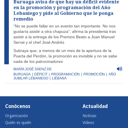
Buruaga avisa de que hay un déficit evidente
en la promoción y programación del Año
Lebaniego y pide al Gobierno que le ponga
remedio
“No se puede fallar en un evento tan importante. No nos
gustaría asistir a otra chapuza”, afirma la presidenta tras
asistir a la entrega de los Premios Beato a Joan Manuel
Serrat y el chef José Andrés
Subraya que, a menos de un mes de la apertura de la
Puerta del Perdón, la promoción es invisible y no se sabe
nada de los patrocinadores
MARÍA JOSÉ SÁENZ DE
BURUAGA
|
DÉFICIT
|
PROGRAMACIÓN
|
PROMOCIÓN
|
AÑO
JUBILAR LEBANIEGO
|
LIÉBANA
Conócenos
Actualidad
Organización
Noticias
Quién es quién
Vídeos