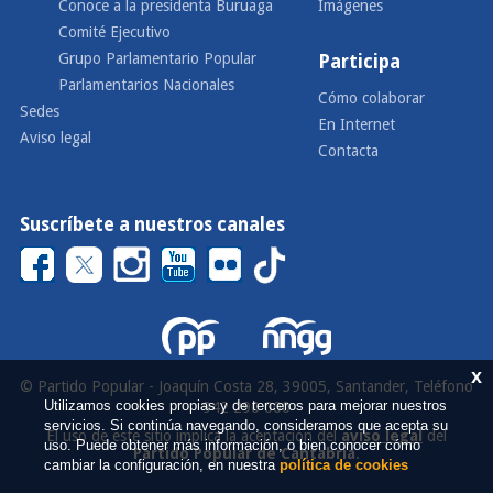
Conoce a la presidenta Buruaga
Imágenes
Comité Ejecutivo
Grupo Parlamentario Popular
Participa
Parlamentarios Nacionales
Cómo colaborar
Sedes
En Internet
Aviso legal
Contacta
Suscríbete a nuestros canales
x
© Partido Popular - Joaquín Costa 28, 39005, Santander, Teléfono
Utilizamos cookies propias y de terceros para mejorar nuestros
942 290 000
servicios. Si continúa navegando, consideramos que acepta su
El uso de este sitio implica la aceptación del
aviso legal
del
uso. Puede obtener más información, o bien conocer cómo
Partido Popular de Cantabria
.
cambiar la configuración, en nuestra
política de cookies