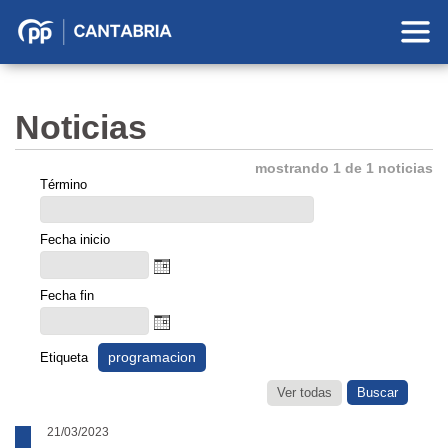
Partido
Popular
en
Noticias
Cantabria
mostrando 1 de 1 noticias
Término
Fecha inicio
Fecha fin
programacion
Etiqueta
Ver todas
21/03/2023