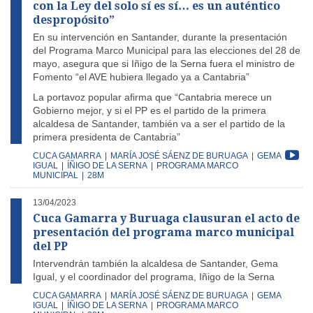
con la Ley del solo sí es sí… es un auténtico
despropósito”
En su intervención en Santander, durante la presentación
del Programa Marco Municipal para las elecciones del 28 de
mayo, asegura que si Iñigo de la Serna fuera el ministro de
Fomento “el AVE hubiera llegado ya a Cantabria”
La portavoz popular afirma que “Cantabria merece un
Gobierno mejor, y si el PP es el partido de la primera
alcaldesa de Santander, también va a ser el partido de la
primera presidenta de Cantabria”
CUCA GAMARRA
|
MARÍA JOSÉ SÁENZ DE BURUAGA
|
GEMA
IGUAL
|
ÍÑIGO DE LA SERNA
|
PROGRAMA MARCO
MUNICIPAL
|
28M
13/04/2023
Cuca Gamarra y Buruaga clausuran el acto de
presentación del programa marco municipal
del PP
Intervendrán también la alcaldesa de Santander, Gema
Igual, y el coordinador del programa, Iñigo de la Serna
CUCA GAMARRA
|
MARÍA JOSÉ SÁENZ DE BURUAGA
|
GEMA
IGUAL
|
ÍÑIGO DE LA SERNA
|
PROGRAMA MARCO