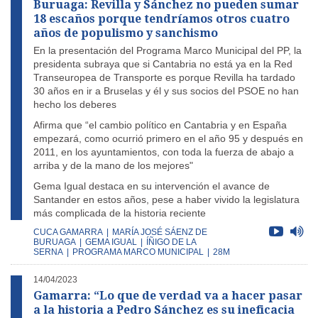
Buruaga: Revilla y Sánchez no pueden sumar
18 escaños porque tendríamos otros cuatro
años de populismo y sanchismo
En la presentación del Programa Marco Municipal del PP, la
presidenta subraya que si Cantabria no está ya en la Red
Transeuropea de Transporte es porque Revilla ha tardado
30 años en ir a Bruselas y él y sus socios del PSOE no han
hecho los deberes
Afirma que “el cambio político en Cantabria y en España
empezará, como ocurrió primero en el año 95 y después en
2011, en los ayuntamientos, con toda la fuerza de abajo a
arriba y de la mano de los mejores"
Gema Igual destaca en su intervención el avance de
Santander en estos años, pese a haber vivido la legislatura
más complicada de la historia reciente
CUCA GAMARRA
|
MARÍA JOSÉ SÁENZ DE
BURUAGA
|
GEMA IGUAL
|
ÍÑIGO DE LA
SERNA
|
PROGRAMA MARCO MUNICIPAL
|
28M
14/04/2023
Gamarra: “Lo que de verdad va a hacer pasar
a la historia a Pedro Sánchez es su ineficacia