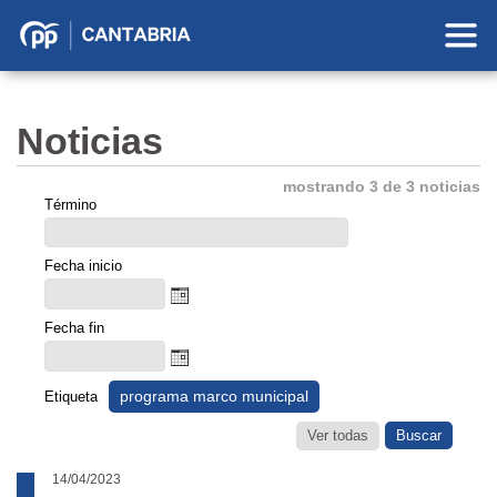
Partido
Popular
en
Noticias
Cantabria
mostrando 3 de 3 noticias
Término
Fecha inicio
Fecha fin
programa marco municipal
Etiqueta
Ver todas
14/04/2023