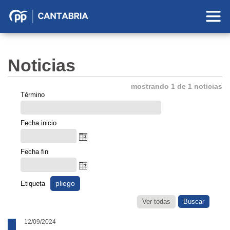
Partido
Popular
en
Noticias
Cantabria
mostrando 1 de 1 noticias
Término
Fecha inicio
Fecha fin
pliego
Etiqueta
Ver todas
12/09/2024