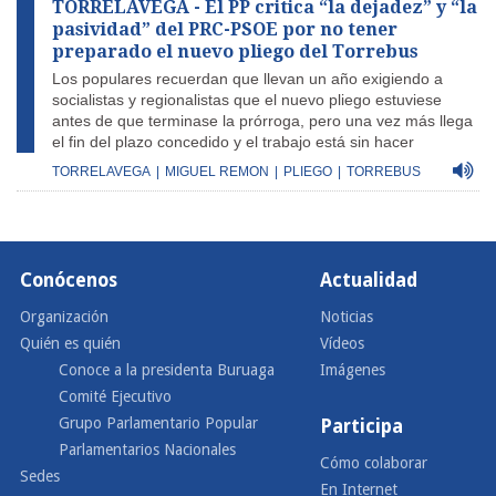
TORRELAVEGA - El PP critica “la dejadez” y “la
pasividad” del PRC-PSOE por no tener
preparado el nuevo pliego del Torrebus
Los populares recuerdan que llevan un año exigiendo a
socialistas y regionalistas que el nuevo pliego estuviese
antes de que terminase la prórroga, pero una vez más llega
el fin del plazo concedido y el trabajo está sin hacer
TORRELAVEGA
|
MIGUEL REMON
|
PLIEGO
|
TORREBUS
Conócenos
Actualidad
Organización
Noticias
Quién es quién
Vídeos
Conoce a la presidenta Buruaga
Imágenes
Comité Ejecutivo
Grupo Parlamentario Popular
Participa
Parlamentarios Nacionales
Cómo colaborar
Sedes
En Internet