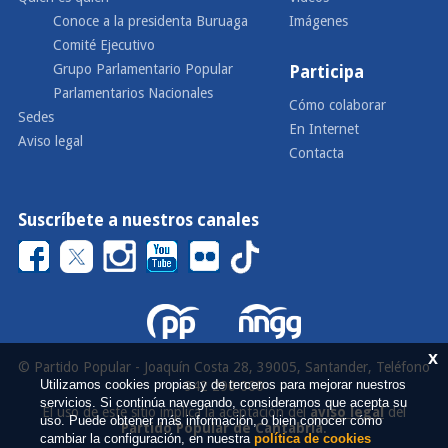
Conoce a la presidenta Buruaga
Imágenes
Comité Ejecutivo
Grupo Parlamentario Popular
Participa
Parlamentarios Nacionales
Cómo colaborar
Sedes
En Internet
Aviso legal
Contacta
Suscríbete a nuestros canales
x
© Partido Popular - Joaquín Costa 28, 39005, Santander, Teléfono
Utilizamos cookies propias y de terceros para mejorar nuestros
942 290 000
servicios. Si continúa navegando, consideramos que acepta su
El uso de este sitio implica la aceptación del
aviso legal
del
uso. Puede obtener más información, o bien conocer cómo
Partido Popular de Cantabria
.
cambiar la configuración, en nuestra
política de cookies