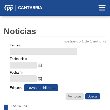
Partido
Popular
en
Noticias
Cantabria
mostrando 1 de 1 noticias
Término
Fecha inicio
Fecha fin
plazas bachillerato
Etiqueta
Ver todas
05/05/2023