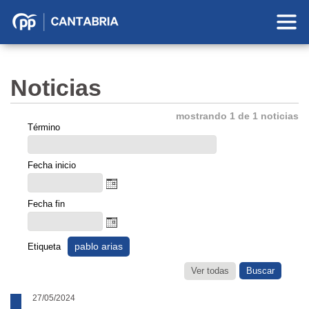
Partido
Popular
en
Noticias
Cantabria
mostrando 1 de 1 noticias
Término
Fecha inicio
Fecha fin
pablo arias
Etiqueta
Ver todas
27/05/2024