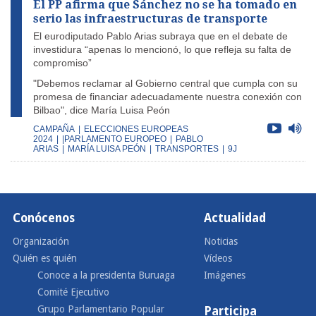
El PP afirma que Sánchez no se ha tomado en
serio las infraestructuras de transporte
El eurodiputado Pablo Arias subraya que en el debate de
investidura “apenas lo mencionó, lo que refleja su falta de
compromiso”
"Debemos reclamar al Gobierno central que cumpla con su
promesa de financiar adecuadamente nuestra conexión con
Bilbao", dice María Luisa Peón
CAMPAÑA
|
ELECCIONES EUROPEAS
2024
|
|PARLAMENTO EUROPEO
|
PABLO
ARIAS
|
MARÍA LUISA PEÓN
|
TRANSPORTES
|
9J
Conócenos
Actualidad
Organización
Noticias
Quién es quién
Vídeos
Conoce a la presidenta Buruaga
Imágenes
Comité Ejecutivo
Grupo Parlamentario Popular
Participa