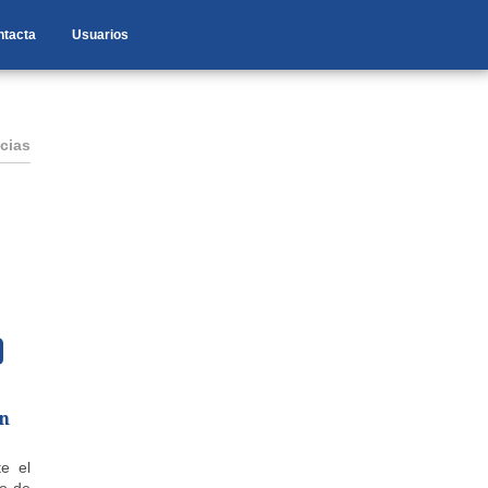
ntacta
Usuarios
cias
en
te el