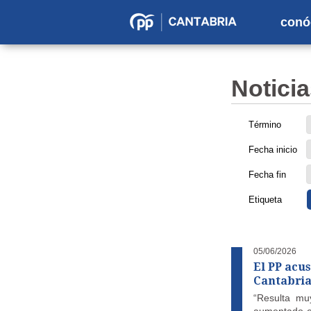
conó
Partido
Popular
en
Noticia
Cantabria
Término
Fecha inicio
Fecha fin
Etiqueta
05/06/2026
El PP acus
Cantabria
“Resulta muy