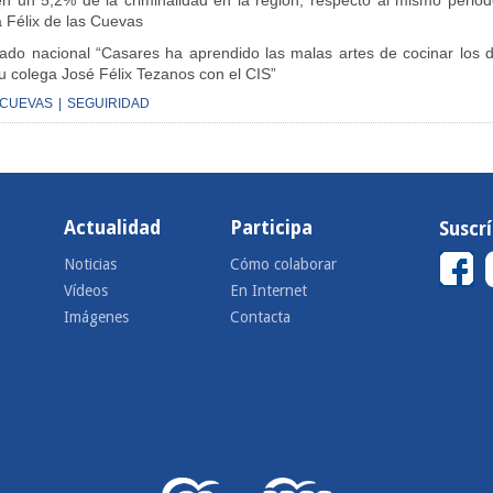
 un 5,2% de la criminalidad en la región, respecto al mismo perio
a Félix de las Cuevas
tado nacional “Casares ha aprendido las malas artes de cocinar los 
 colega José Félix Tezanos con el CIS”
 CUEVAS
|
SEGUIRIDAD
Actualidad
Participa
Suscr
Noticias
Cómo colaborar
Vídeos
En Internet
Imágenes
Contacta