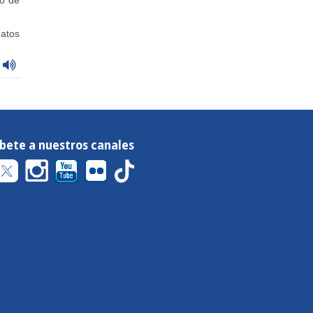
do de
datos
íbete a nuestros canales