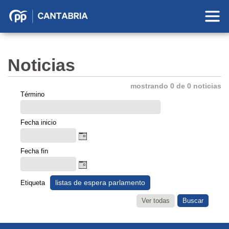
Partido
Popular
en
Noticias
Cantabria
mostrando 0 de 0 noticias
Término
Fecha inicio
Fecha fin
listas de espera parlamento
Etiqueta
Ver todas