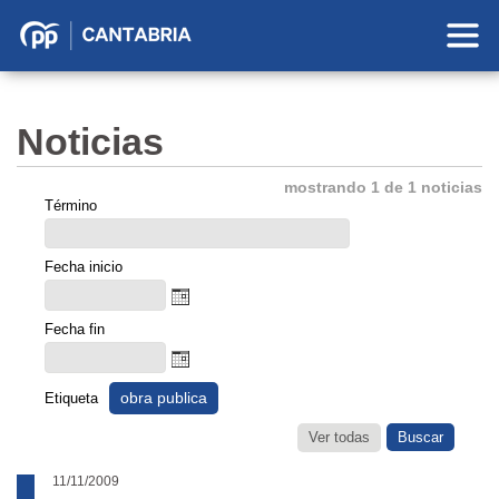
Partido
Popular
en
Noticias
Cantabria
mostrando 1 de 1 noticias
Término
Fecha inicio
Fecha fin
obra publica
Etiqueta
Ver todas
11/11/2009