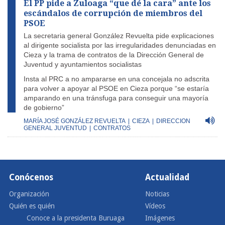
El PP pide a Zuloaga “que dé la cara” ante los
escándalos de corrupción de miembros del
PSOE
La secretaria general González Revuelta pide explicaciones
al dirigente socialista por las irregularidades denunciadas en
Cieza y la trama de contratos de la Dirección General de
Juventud y ayuntamientos socialistas
Insta al PRC a no ampararse en una concejala no adscrita
para volver a apoyar al PSOE en Cieza porque “se estaría
amparando en una tránsfuga para conseguir una mayoría
de gobierno”
MARÍA JOSÉ GONZÁLEZ REVUELTA
|
CIEZA
|
DIRECCION
GENERAL JUVENTUD
|
CONTRATOS
Conócenos
Actualidad
Organización
Noticias
Quién es quién
Vídeos
Conoce a la presidenta Buruaga
Imágenes