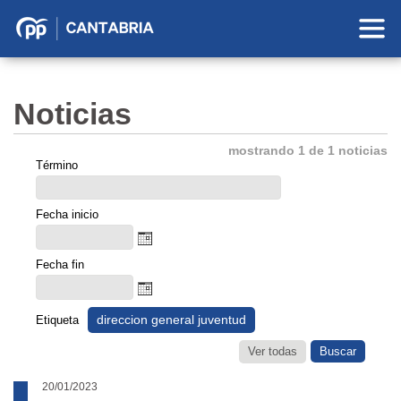
Partido
Popular
en
Noticias
Cantabria
mostrando 1 de 1 noticias
Término
Fecha inicio
Fecha fin
direccion general juventud
Etiqueta
Ver todas
20/01/2023