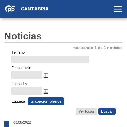
Partido
Popular
en
Noticias
Cantabria
mostrando 1 de 1 noticias
Término
Fecha inicio
Fecha fin
grabacion plenos
Etiqueta
Ver todas
08/08/2022