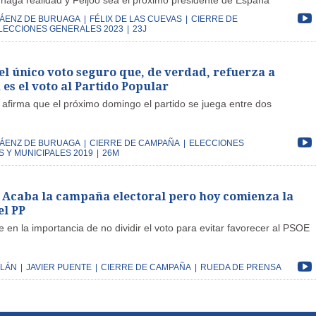
 haga realidad y Feijóo sea el próximo presidente de España
SÁENZ DE BURUAGA
|
FÉLIX DE LAS CUEVAS
|
CIERRE DE
LECCIONES GENERALES 2023
|
23J
el único voto seguro que, de verdad, refuerza a
es el voto al Partido Popular
 afirma que el próximo domingo el partido se juega entre dos
SÁENZ DE BURUAGA
|
CIERRE DE CAMPAÑA
|
ELECCIONES
 Y MUNICIPALES 2019
|
26M
 Acaba la campaña electoral pero hoy comienza la
el PP
e en la importancia de no dividir el voto para evitar favorecer al PSOE
LLÁN
|
JAVIER PUENTE
|
CIERRE DE CAMPAÑA
|
RUEDA DE PRENSA