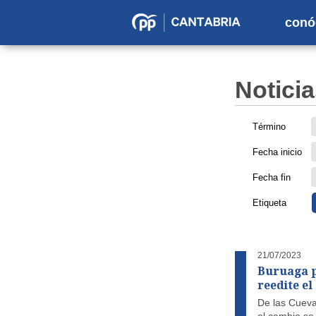
conó
Partido
Popular
en
Noticia
Cantabria
Término
Fecha inicio
Fecha fin
Etiqueta
21/07/2023
Buruaga p
reedite e
De las Cueva