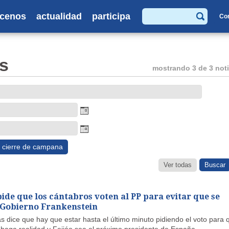
cenos
actualidad
participa
Co
Buscar
s
mostrando 3 de 3 noti
cierre de campana
Ver todas
ide que los cántabros voten al PP para evitar que se
l Gobierno Frankenstein
s dice que hay que estar hasta el último minuto pidiendo el voto para 