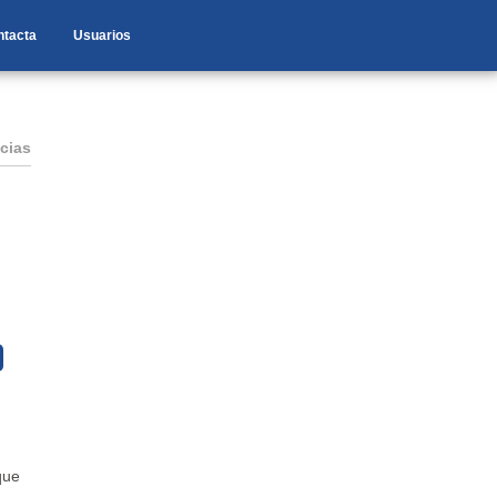
ntacta
Usuarios
cias
que