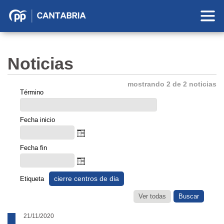
Partido
Popular
en
Noticias
Cantabria
mostrando 2 de 2 noticias
Término
Fecha inicio
Fecha fin
cierre centros de dia
Etiqueta
Ver todas
21/11/2020