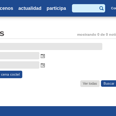
cenos
actualidad
participa
Co
Buscar
s
mostrando 0 de 0 noti
cena coctel
Ver todas