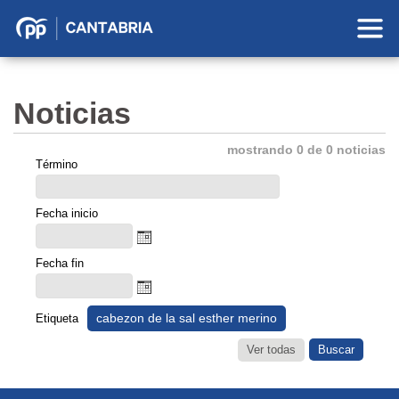
Partido
Popular
en
Noticias
Cantabria
mostrando 0 de 0 noticias
Término
Fecha inicio
Fecha fin
cabezon de la sal esther merino
Etiqueta
Ver todas