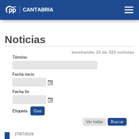
Partido
Popular
en
Noticias
Cantabria
mostrando 10 de 323 noticias
Término
Fecha inicio
Fecha fin
Gas
Etiqueta
Ver todas
27/07/2026