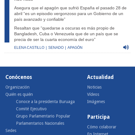
Asegura que el apagón que sufrió España el pasado 28 de
abril “es un episodio vergonzoso para un Gobierno de un
país avanzado y confiable”
Resaltan que “quedarse a oscuras es más propio de
Bangladesh, Cuba o Venezuela que de un país que se
precia de ser la cuarta economía del euro”
ELENA CASTILLO
|
SENADO
|
APAGÓN
Conócenos
Actualidad
Organización
Noticias
Quién es quién
Vídeos
Conoce a la presidenta Buruaga
Imágenes
Comité Ejecutivo
Grupo Parlamentario Popular
Participa
Parlamentarios Nacionales
Cómo colaborar
Sedes
En Internet