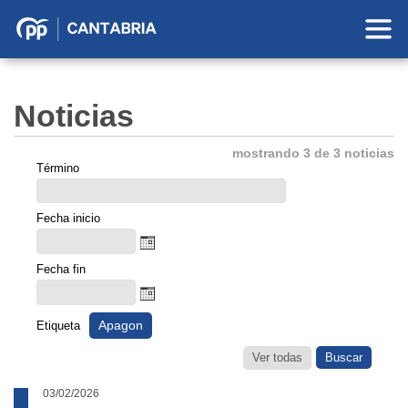
Partido
Popular
en
Noticias
Cantabria
mostrando 3 de 3 noticias
Término
Fecha inicio
Fecha fin
Apagon
Etiqueta
Ver todas
03/02/2026