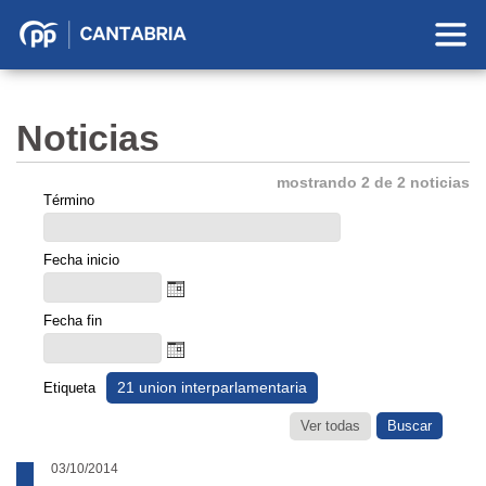
Partido
Popular
en
Noticias
Cantabria
mostrando 2 de 2 noticias
Término
Fecha inicio
Fecha fin
21 union interparlamentaria
Etiqueta
Ver todas
03/10/2014