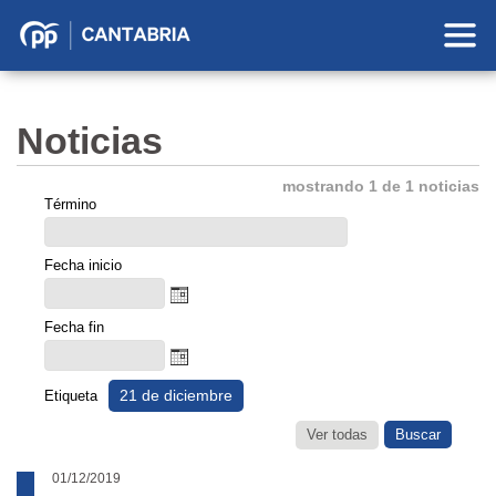
Partido
Popular
en
Noticias
Cantabria
mostrando 1 de 1 noticias
Término
Fecha inicio
Fecha fin
21 de diciembre
Etiqueta
Ver todas
01/12/2019