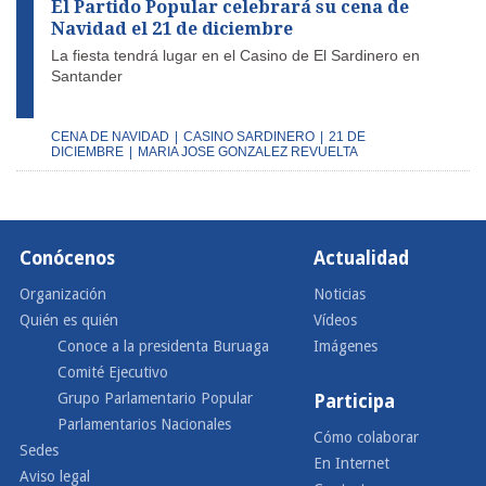
El Partido Popular celebrará su cena de
Navidad el 21 de diciembre
La fiesta tendrá lugar en el Casino de El Sardinero en
Santander
CENA DE NAVIDAD
|
CASINO SARDINERO
|
21 DE
DICIEMBRE
|
MARIA JOSE GONZALEZ REVUELTA
Conócenos
Actualidad
Organización
Noticias
Quién es quién
Vídeos
Conoce a la presidenta Buruaga
Imágenes
Comité Ejecutivo
Grupo Parlamentario Popular
Participa
Parlamentarios Nacionales
Cómo colaborar
Sedes
En Internet
Aviso legal