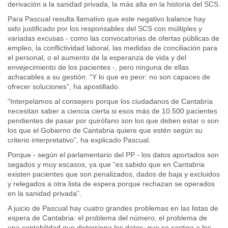
derivación a la sanidad privada, la más alta en la historia del SCS.
Para Pascual resulta llamativo que este negativo balance hay
sido justificado por los responsables del SCS con múltiples y
variadas excusas - como las convocatorias de ofertas públicas de
empleo, la conflictividad laboral, las medidas de conciliación para
el personal, o el aumento de la esperanza de vida y del
envejecimiento de los pacientes -, pero ninguna de ellas
achacables a su gestión. “Y lo que es peor: no son capaces de
ofrecer soluciones”, ha apostillado.
“Interpelamos al consejero porque los ciudadanos de Cantabria
necesitan saber a ciencia cierta si esos más de 10.500 pacientes
pendientes de pasar por quirófano son los que deben estar o son
los que el Gobierno de Cantabria quiere que estén según su
criterio interpretativo”, ha explicado Pascual.
Porque - según el parlamentario del PP - los datos aportados son
segados y muy escasos, ya que “es sabido que en Cantabria
existen pacientes que son penalizados, dados de baja y excluidos
y relegados a otra lista de espera porque rechazan se operados
en la sanidad privada”.
A juicio de Pascual hay cuatro grandes problemas en las listas de
espera de Cantabria: el problema del número; el problema de
una contabilidad que distorsiona los datos; que se castiga a los