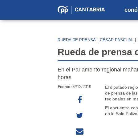
conó
Partido
Popular
en
RUEDA DE PRENSA
|
CÉSAR PASCUAL
|
Cantabria
Rueda de prensa 
En el Parlamento regional mañan
horas
Fecha:
02/12/2019
El diputado regi
de prensa de las
regionales en ma
El encuentro con
en la Sala Poliv