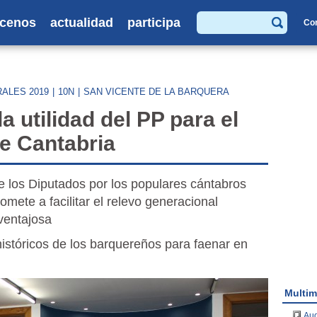
cenos
actualidad
participa
Co
Buscar
ALES 2019
|
10N
|
SAN VICENTE DE LA BARQUERA
a utilidad del PP para el
e Cantabria
e los Diputados por los populares cántabros
mete a facilitar el relevo generacional
ventajosa
istóricos de los barquereños para faenar en
Multim
Aud