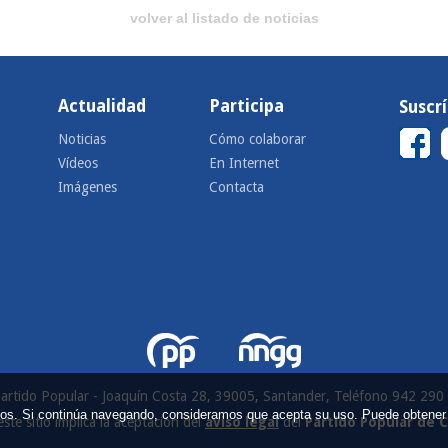
volver al listado de noticias
Actualidad
Participa
Suscr
Noticias
Cómo colaborar
Vídeos
En Internet
Imágenes
Contacta
artido Popular - Joaquín Costa 28, 39005, Santander, Teléfono 942 290
icios. Si continúa navegando, consideramos que acepta su uso. Puede obtener
este sitio implica la aceptación del
aviso legal
del
Partido Popular de 