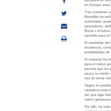
Barquera en dond
en Europa, para 
Tras mantener u
Movellán ha seña
autorizada, aval
pescadores, defe
Brexit o el futu
sensible para el 
El candidato de
excelencia, como
posibilidades de 
Al respecto ha i
para el relevo g
permita que los 
pesca su medio 
vez de verse red
Según el candida
cántabros está e
ser que siga habi
relevo generacio
Por ello, ha sub