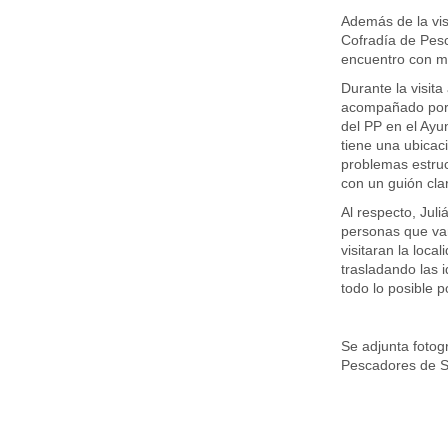
Además de la vis
Cofradía de Pes
encuentro con mi
Durante la visit
acompañado por l
del PP en el Ayu
tiene una ubicac
problemas estruc
con un guión cla
Al respecto, Jul
personas que van
visitaran la loc
trasladando las 
todo lo posible 
Se adjunta fotog
Pescadores de S