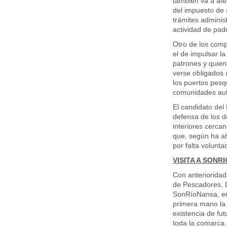
también va a afe
del impuesto de 
trámites administ
actividad de padr
Otro de los comp
el de impulsar la
patrones y quien
verse obligados 
los puertos pesq
comunidades aut
El candidato del
defensa de los d
interiores cercan
que, según ha añ
por falta voluntad
VISITA A SON
Con anterioridad
de Pescadores, Di
SonRíoNansa, en
primera mano la 
existencia de fu
toda la comarca.