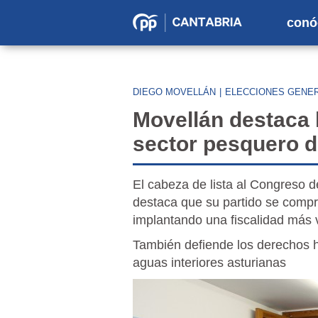
conó
Partido
Popular
en
DIEGO MOVELLÁN
|
ELECCIONES GENER
Cantabria
Movellán destaca l
sector pesquero d
El cabeza de lista al Congreso d
destaca que su partido se compro
implantando una fiscalidad más 
También defiende los derechos h
aguas interiores asturianas