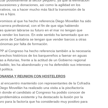
ctar positivamente al sector pequero, ya que la eliminación
sucesiones y donaciones, así como la agilidad en los
rativos, va a hacer mucho más fácil la transmisión de la
es a hijos.
romisos al que ha hecho referencia Diego Movellán ha sido
 carrera profesional, con el fin de que siga habiendo
es quieran labrarse su futuro en el mar no tengan que
a vender los barcos. En este sentido ha lamentado que en
ueros de Cantabria se tengan que vender barcos a otras
ónomas por falta de formación.
 PP al Congreso ha hecho referencia también a la necesaria
erechos históricos de los barquereños a faenar en aguas
as a Asturias, frente a la actitud de un Gobierno regional
adido, les ha abandonado y no ha defendido sus intereses
 política.
RIONANSA Y REUNION CON HOSTELEROS
 al encuentro mantenido con representantes de la Cofradía
ego Movellán ha realizado una visita a la piscifactoría
 donde el candidato al Congreso ha podido conocer de
problemática existente y ha destacado la ilusión por la
turo para la factoría que ha considerado muy positivo para