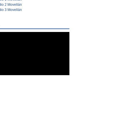
io 2 Movellán
io 3 Movellán
s