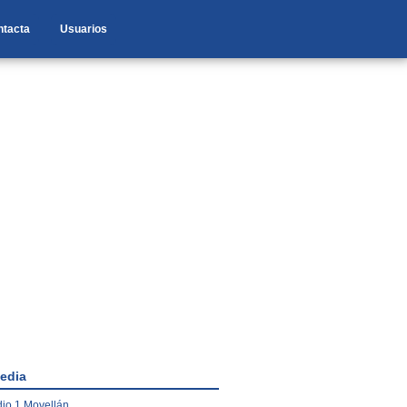
ntacta
Usuarios
edia
io 1 Movellán