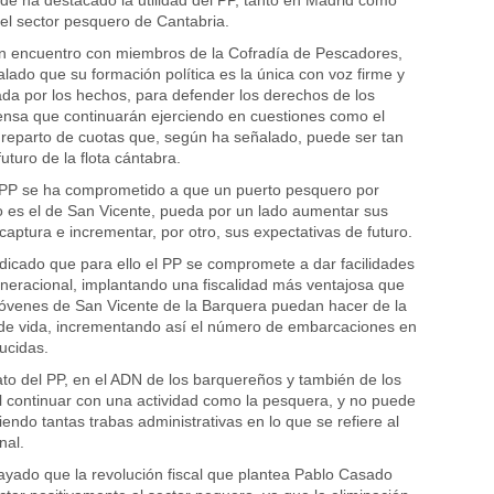
e ha destacado la utilidad del PP, tanto en Madrid como
el sector pesquero de Cantabria.
n encuentro con miembros de la Cofradía de Pescadores,
lado que su formación política es la única con voz firme y
ada por los hechos, para defender los derechos de los
nsa que continuarán ejerciendo en cuestiones como el
ro reparto de cuotas que, según ha señalado, puede ser tan
futuro de la flota cántabra.
l PP se ha comprometido a que un puerto pesquero por
 es el de San Vicente, pueda por un lado aumentar sus
captura e incrementar, por otro, sus expectativas de futuro.
ndicado que para ello el PP se compromete a dar facilidades
eneracional, implantando una fiscalidad más ventajosa que
jóvenes de San Vicente de la Barquera puedan hacer de la
de vida, incrementando así el número de embarcaciones en
ucidas.
to del PP, en el ADN de los barquereños y también de los
l continuar con una actividad como la pesquera, y no puede
endo tantas trabas administrativas en lo que se refiere al
nal.
rayado que la revolución fiscal que plantea Pablo Casado