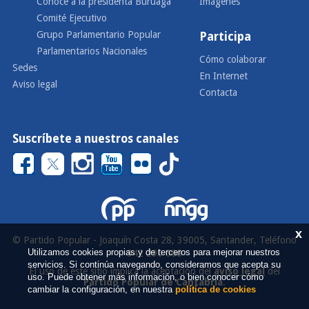
Conoce a la presidenta Buruaga
Imágenes
Comité Ejecutivo
Grupo Parlamentario Popular
Participa
Parlamentarios Nacionales
Cómo colaborar
Sedes
En Internet
Aviso legal
Contacta
Suscríbete a nuestros canales
x
© Partido Popular - Joaquín Costa 28, 39005, Santander, Teléfono
Utilizamos cookies propias y de terceros para mejorar nuestros
942 290 000
servicios. Si continúa navegando, consideramos que acepta su
El uso de este sitio implica la aceptación del
aviso legal
del
uso. Puede obtener más información, o bien conocer cómo
Partido Popular de Cantabria
.
cambiar la configuración, en nuestra
política de cookies