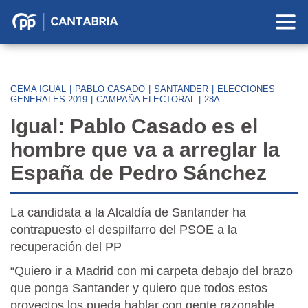
Partido
Popular
en
Cantabria
GEMA IGUAL
|
PABLO CASADO
|
SANTANDER
|
ELECCIONES
GENERALES 2019
|
CAMPAÑA ELECTORAL
|
28A
Igual: Pablo Casado es el
hombre que va a arreglar la
España de Pedro Sánchez
La candidata a la Alcaldía de Santander ha
contrapuesto el despilfarro del PSOE a la
recuperación del PP
“Quiero ir a Madrid con mi carpeta debajo del brazo
que ponga Santander y quiero que todos estos
proyectos los pueda hablar con gente razonable,