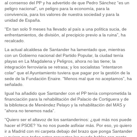
al consenso del PP y ha advertido de que Pedro Sánchez “es un
peligro nacional”, un peligro para la economía, para la
convivencia, para los valores de nuestra sociedad y para la
unidad de España.
“En tan solo 9 meses ha llevado al país a una política sucia, de
enfrentamientos, de división, al precipicio previo a la ruina”, ha
recalcado.
La actual alcaldesa de Santander ha lamentado que, mientras
con un Gobierno nacional del Partido Popular, la ciudad tenía
playas en La Magdalena y Peligros, ahora no las tiene; la
integración ferroviaria se retrasa; y los socialistas “intentaron
colar” que el Ayuntamiento tuviera que pagar por la gestión de la
sede de la Fundación Enaire. “Menos mal que no aceptamos”, ha
señalado.
Igual ha añadido que Santander con el PP tenía comprometida la
financiación para la rehabilitación del Palacio de Cortiguera y de
la biblioteca de Menéndez Pelayo y la rehabilitación del MAS y
“ahora no tenemos nada”.
“Quiero ser el altavoz de los santanderinos: ¿qué más nos puede
hacer el PSOE? Ya no nos puede asfixiar más. Por eso, yo quiero
ir a Madrid con mi carpeta debajo del brazo que ponga Santander
y quiero que todos estos proyectos los pueda hablar con gente