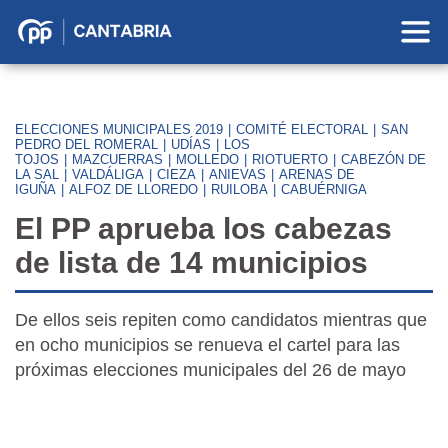
Partido
Popular
en
Cantabria
ELECCIONES MUNICIPALES 2019
|
COMITÉ ELECTORAL
|
SAN
PEDRO DEL ROMERAL
|
UDÍAS
|
LOS
TOJOS
|
MAZCUERRAS
|
MOLLEDO
|
RIOTUERTO
|
CABEZÓN DE
LA SAL
|
VALDÁLIGA
|
CIEZA
|
ANIEVAS
|
ARENAS DE
IGUÑA
|
ALFOZ DE LLOREDO
|
RUILOBA
|
CABUÉRNIGA
El PP aprueba los cabezas
de lista de 14 municipios
De ellos seis repiten como candidatos mientras que
en ocho municipios se renueva el cartel para las
próximas elecciones municipales del 26 de mayo