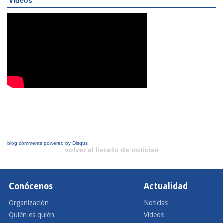
Videos
blog comments powered by
Disqus
volver al listado de noticias
Conócenos
Actualidad
Organización
Noticias
Quién es quién
Vídeos