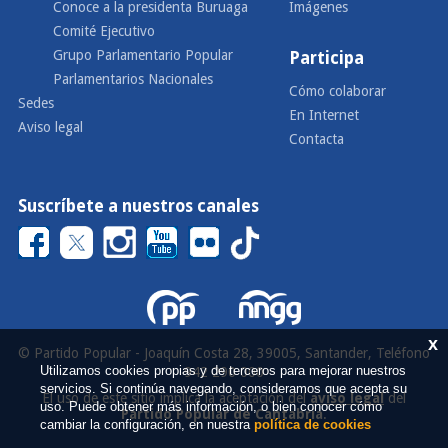
Conoce a la presidenta Buruaga
Imágenes
Comité Ejecutivo
Grupo Parlamentario Popular
Participa
Parlamentarios Nacionales
Cómo colaborar
Sedes
En Internet
Aviso legal
Contacta
Suscríbete a nuestros canales
x
© Partido Popular - Joaquín Costa 28, 39005, Santander, Teléfono
Utilizamos cookies propias y de terceros para mejorar nuestros
942 290 000
servicios. Si continúa navegando, consideramos que acepta su
El uso de este sitio implica la aceptación del
aviso legal
del
uso. Puede obtener más información, o bien conocer cómo
Partido Popular de Cantabria
.
cambiar la configuración, en nuestra
política de cookies