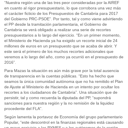
“Nuestra región una de las tres peor consideradas por la AIREF
en cuanto al rigor presupuestario, lo que corrobora una vez más
el carácter ficticio de los Presupuestos de Cantabria para 2017
del Gobierno PRC-PSOE”. Por tanto, tal y como viene advirtiendo
el PP desde la tramitación parlamentaria, el Gobierno de
Cantabria se verá obligado a realizar una serie de recortes
presupuestarios a lo largo del ejercicio. “En un primer momento,
el Ministerio de Hacienda ya ha exigido un recorte inicial de 24
millones de euros en un presupuesto que se acaba de abrir. Y
este será el primero de los muchos recortes adicionales que
veremos a lo largo del año, como ya ocurrió en el presupuesto de
2016”.
Para Mazas la situación es aún más grave por la total ausencia
de transparencia en la cuentas públicas. “Esto ha hecho que
seamos la única comunidad autónoma que no ha remitido el Plan
de Ajuste al Ministerio de Hacienda en un intento por ocultar los
recortes a los ciudadanos de Cantabria”. Una situación que de
persistir, tal y como recuerda la diputada del PP, “supondrá
sanciones para nuestra región y la no remisión de la liquidez
procedente del FLA”.
Según lamenta la portavoz de Economía del grupo parlamentario
Popular, “este descontrol en la finanzas regionales está causando
un grave perjuicio a las PYMES y a los autónomos de la región,