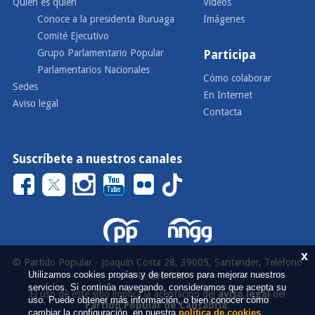
Quién es quién
Vídeos
Conoce a la presidenta Buruaga
Imágenes
Comité Ejecutivo
Grupo Parlamentario Popular
Participa
Parlamentarios Nacionales
Cómo colaborar
Sedes
En Internet
Aviso legal
Contacta
Suscríbete a nuestros canales
x
© Partido Popular - Joaquín Costa 28, 39005, Santander, Teléfono
Utilizamos cookies propias y de terceros para mejorar nuestros
942 290 000
servicios. Si continúa navegando, consideramos que acepta su
El uso de este sitio implica la aceptación del
aviso legal
del
uso. Puede obtener más información, o bien conocer cómo
Partido Popular de Cantabria
.
cambiar la configuración, en nuestra
política de cookies